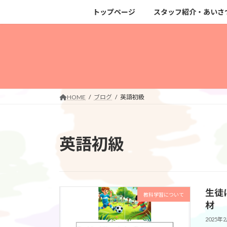
コ
ナ
トップページ
スタッフ紹介・あいさ
ン
ビ
テ
ゲ
ン
ー
ツ
シ
へ
ョ
ス
ン
キ
に
HOME
ブログ
英語初級
ッ
移
プ
動
英語初級
生徒
教科学習について
材
2025年